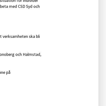
ituation för individer
arbeta med CSD Syd och
att verksamheten ska bli
Kronoberg och Halmstad,
nne på