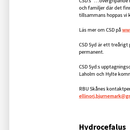
CSD:s ”…övergripande må
och familjer där det f
tillsammans hoppas vi 
Läs mer om CSD på
www
CSD Syd är ett treårigt
permanent.
CSD Syd:s upptagningso
Laholm och Hylte komm
RBU Skånes kontaktpers
ellinorj.bjurnemark@g
Hydrocefalus