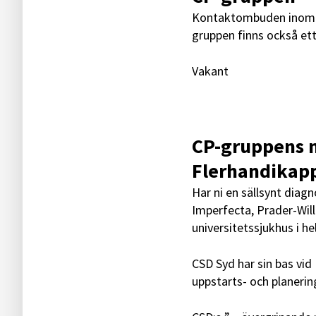
Kontaktombuden inom C
gruppen finns också et
Vakant
CP-gruppens m
Flerhandikapp
Har ni en sällsynt diag
Imperfecta, Prader-Wil
universitetssjukhus i he
CSD Syd har sin bas vid
uppstarts- och planerin