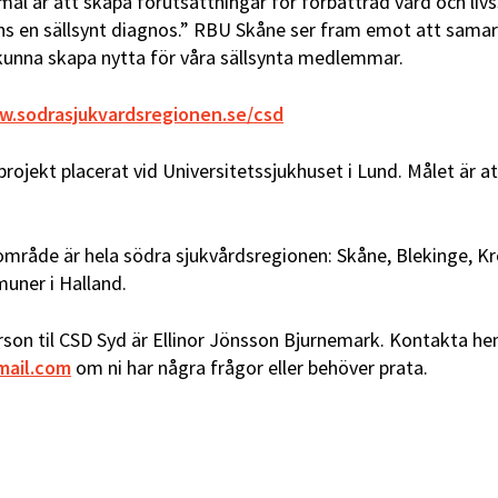
l är att skapa förutsättningar för förbättrad vård och livss
inns en sällsynt diagnos.” RBU Skåne ser fram emot att sam
kunna skapa nytta för våra sällsynta medlemmar.
.sodrasjukvardsregionen.se/csd
 projekt placerat vid Universitetssjukhuset i Lund. Målet är 
mråde är hela södra sjukvårdsregionen: Skåne, Blekinge, 
uner i Halland.
on til CSD Syd är Ellinor Jönsson Bjurnemark. Kontakta he
mail.com
om ni har några frågor eller behöver prata.