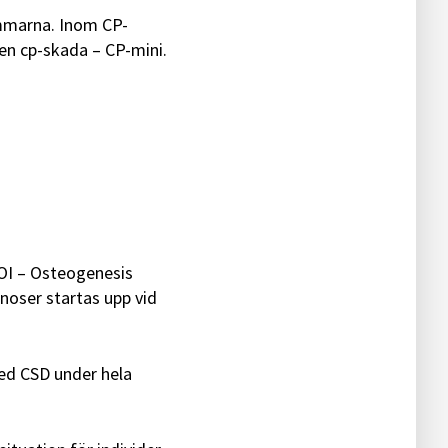
mmarna. Inom CP-
en cp-skada – CP-mini.
 OI – Osteogenesis
noser startas upp vid
med CSD under hela