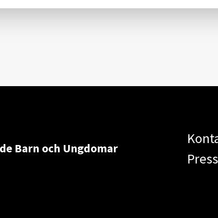
Kont
ade Barn och Ungdomar
Pres