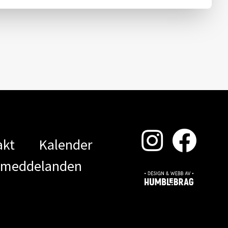
akt
Kalender
smeddelanden