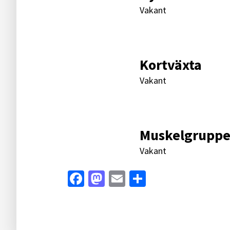
Vakant
Kortväxta
Vakant
Muskelgrupp
Vakant
Facebook
Mastodon
Email
Dela