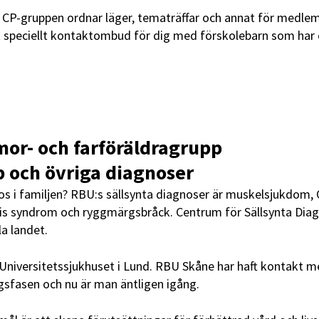
P-gruppen ordnar läger, tematräffar och annat för medle
t speciellt kontaktombud för dig med förskolebarn som har 
or- och farföräldragrupp
 och övriga diagnoser
nos i familjen? RBU:s sällsynta diagnoser är muskelsjukdom,
lis syndrom och ryggmärgsbråck. Centrum för Sällsynta Diag
la landet.
 Universitetssjukhuset i Lund. RBU Skåne har haft kontakt 
gsfasen och nu är man äntligen igång.