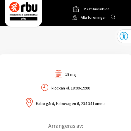
RBU:s huvudsida
Gå till
Sök
Alla föreningar
Gå till RBUs startsida
Öppna
18 maj
klockan Kl. 18:00-19:00
Habo gård, Habovägen 6, 234 34 Lomma
Arrangeras av: