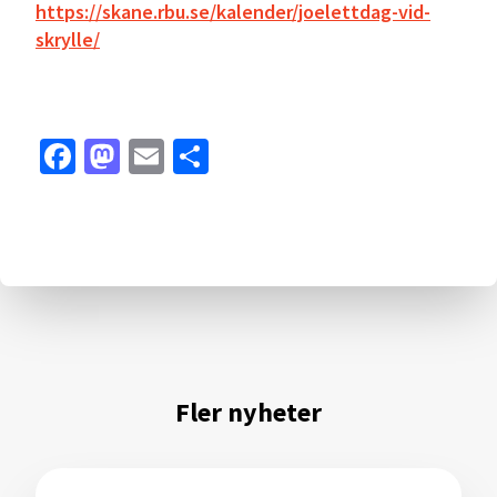
https://skane.rbu.se/kalender/joelettdag-vid-
skrylle/
Facebook
Mastodon
Email
Dela
Fler nyheter